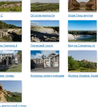
 С
Остатки крепости
Храм Геры внутри
рь Гиерона II
Греческий театр
Вид на Сиракузы от
греческого театра
кие термы
Колонны перед руинами
Долина Храмов: Храм
римского амфитеатра
Геры
ь крепостной стены