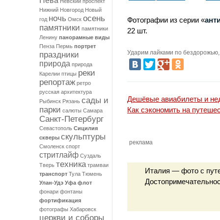
Нева
Невский проспект
стены Акрагаса
Акра
Нижний Новгород
Новый
ночь
осень
Фотографии из серии «
ант
год
Омск
памятники
памятники
22 шт.
Ленину
панорамные виды
Пенза
Пермь
портрет
Ударим лайками по бездорожью, 
праздники
природа
природа
реки
Карелии
птицы
репортаж
ретро
русская архитектура
Дешёвые авиабилеты и нед
сады и
Рыбинск
Рязань
парки
Как сэкономить на путеше
салюты
Самара
Санкт-Петербург
Севастополь
Сицилия
скульптуры
скверы
реклама
Смоленск
спорт
стритлайф
Суздаль
техника
Тверь
трамваи
Италия — фото с пут
транспорт
Тула
Тюмень
Достопримечательност
Улан-Удэ
Уфа
флот
фонари
фонтаны
фортификация
фотографы
Хабаровск
церкви и соборы