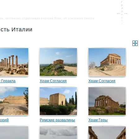
ость Италии
 Геракла
Храм Согласия
Храм Согласия
(Гармонии)
орий
Римские развалины
Храм Геры
возле Оратория
Фалариса