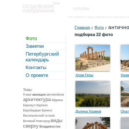
античн
Главная
Фото
подборка 22 фото
Фото
Заметки
Петербургский
календарь
Контакты
О проекте
Храм Геры
Храм
Темы:
9 мая
авиация
автомобили
архитектура
Африка
Барнаул
барокко
Биробиджан
Брянск
Долина Храмов
Орат
Васильевский остров
виды
Великий Новгород
сверху
Владивосток