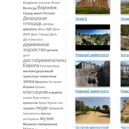
Владимир
вокзалы
Волга
Воронеж
Вологда
Гранд-макет Россия
Дворцовая
Храм Е
Храм
площадь
дворцы
девушки
День ВДВ
День
ВМФ
День Города
День
Достоевского
деревянное
зодчество
детали
Римский амфитеатр
Алта
дети
достопримечательности
Европа
Екатеринбург
железнодорожный
транспорт
животные
зима
Иркутск
Испания
Италия
Казань
Римский амфитеатр
Римс
классицизм
корабли
кошки
Красноярск
крепости
Крым
Курган
лес
люди
лучшее
Маврикий
монументы
мосты
музеи
мотоциклы
Мышкин
набережные
Остаток крепостной
Част