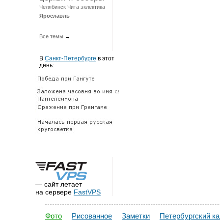
Челябинск
Чита
эклектика
Ярославль
Все темы
→
В
Санкт-Петербурге
в этот
день:
— сайт летает
на сервере
FastVPS
Фото
Рисованное
Заметки
Петербургский к