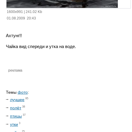
1600x991
|
241.02 Kb
01.08.2009 20:43
Ахтунг!!
Чайка вид спереди и утка на воде.
реклама
Темы
фото
:
95
лучшее
38
полёт
37
птицы
3
утки
25