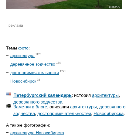
реклама
Темы
фото
:
1126
архитектура
174
деревянное зодчество
1271
достопримечательности
34
Новосибирск
Петербургский календарь
: история
архитектуры
,
деревянного зодчества
.
Заметки в блоге
, описания
архитектуры
,
деревянного
зодчества
,
достопримечательностей
,
Новосибирска
.
А так же фотографии:
архитектура Новосибирска