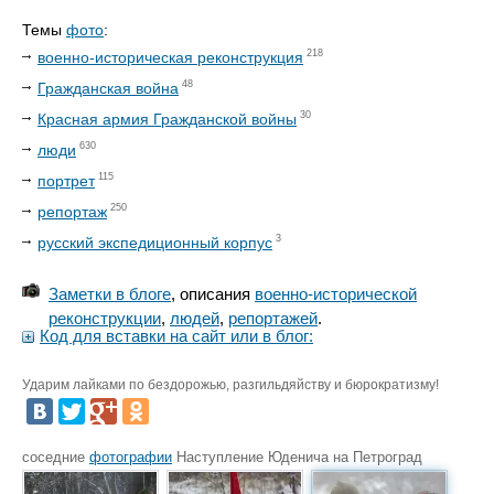
Темы
фото
:
218
военно-историческая реконструкция
48
Гражданская война
30
Красная армия Гражданской войны
630
люди
115
портрет
250
репортаж
3
русский экспедиционный корпус
Заметки в блоге
, описания
военно-исторической
реконструкции
,
людей
,
репортажей
.
Код для вставки на сайт или в блог:
Ударим лайками по бездорожью, разгильдяйству и бюрократизму!
соседние
фотографии
Наступление Юденича на Петроград