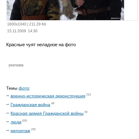
1600x1040
|
211.29 Kb
15.11.2009 14:30
Красные чуят неладное на фото
реклама
Темы
фото
:
218
военно-историческая реконструкция
48
Гражданская война
30
Красная армия Гражданской войны
630
люди
250
репортаж