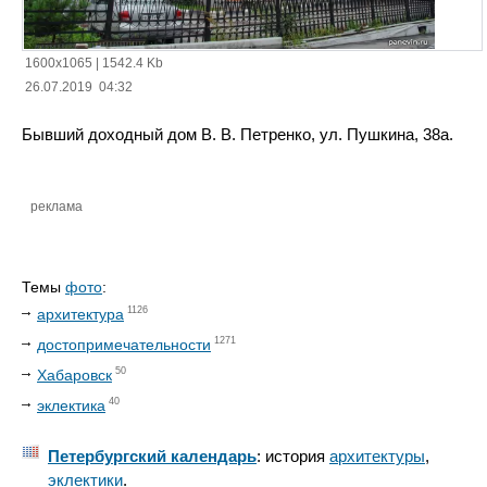
1600x1065
|
1542.4 Kb
26.07.2019 04:32
Бывший доходный дом В. В. Петренко, ул. Пушкина, 38а.
реклама
Темы
фото
:
1126
архитектура
1271
достопримечательности
50
Хабаровск
40
эклектика
Петербургский календарь
: история
архитектуры
,
эклектики
.