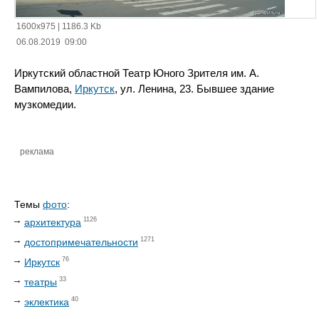
1600x975
|
1186.3 Kb
06.08.2019 09:00
Иркутский областной Театр Юного Зрителя им. А.
Вампилова,
Иркутск
, ул. Ленина, 23. Бывшее здание
музкомедии.
реклама
Темы
фото
:
1126
архитектура
1271
достопримечательности
76
Иркутск
33
театры
40
эклектика