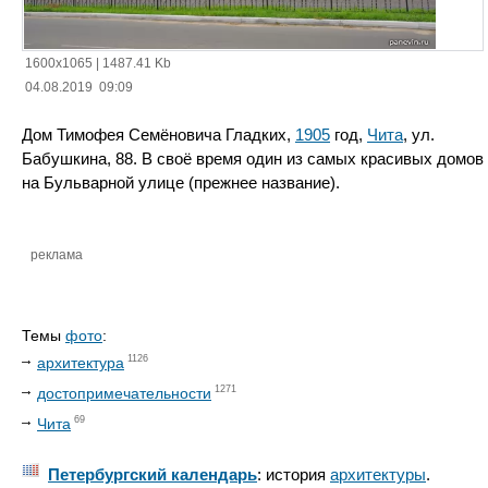
1600x1065
|
1487.41 Kb
04.08.2019 09:09
Дом Тимофея Семёновича Гладких,
1905
год,
Чита
, ул.
Бабушкина, 88. В своё время один из самых красивых домов
на Бульварной улице (прежнее название).
реклама
Темы
фото
:
1126
архитектура
1271
достопримечательности
69
Чита
Петербургский календарь
: история
архитектуры
.