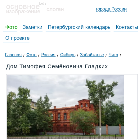
города России
Фото
Заметки
Петербургский календарь
Контакты
О проекте
Главная
Фото
Россия
Сибирь
Забайкалье
Чита
Дом Тимофея Семёновича Гладких