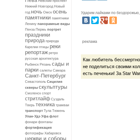
Нева
Невский проспект
Нижний Новгород
Новый
ночь
осень
год
Омск
Ударим лайками по бездорожью, 
памятники
памятники
Ленину
панорамные виды
Пенза
Пермь
портрет
праздники
природа
природа
реклама
реки
Карелии
птицы
репортаж
ретро
русская архитектура
Как любитель бессмертной
сады и
Рыбинск
Рязань
не поделиться своими ко
парки
салюты
Самара
есть печеньки! За Star War
Санкт-Петербург
Севастополь
Сицилия
скульптуры
скверы
Смоленск
спорт
стритлайф
Суздаль
техника
Тверь
трамваи
транспорт
Тула
Тюмень
Улан-Удэ
Уфа
флот
фонари
фонтаны
фортификация
фотографы
Хабаровск
церкви и соборы