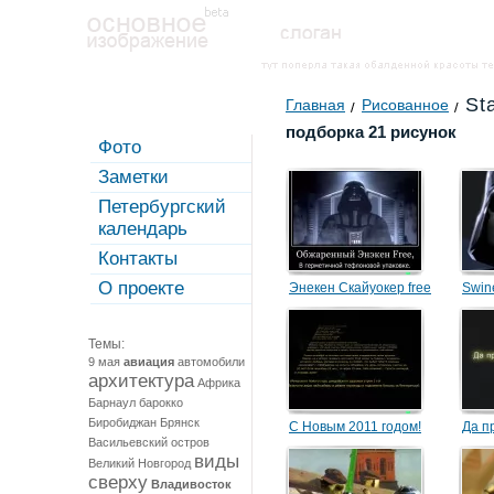
St
Главная
Рисованное
подборка 21 рисунок
Фото
Заметки
Петербургский
календарь
Контакты
О проекте
Энекен Скайуокер free
Swine
A/H1
Темы:
9 мая
авиация
автомобили
архитектура
Африка
Барнаул
барокко
Биробиджан
Брянск
С Новым 2011 годом!
Да п
Васильевский остров
виды
Великий Новгород
сверху
Владивосток