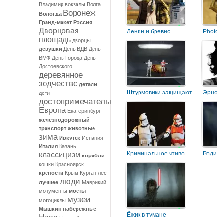
Владимир
вокзалы
Волга
Воронеж
Вологда
Гранд-макет Россия
Дворцовая
Ленин и бревно
Phot
площадь
дворцы
девушки
День ВДВ
День
ВМФ
День Города
День
Достоевского
деревянное
зодчество
детали
Штурмовики защищают
Эрне
дети
достопримечательности
докторскую
Европа
Екатеринбург
железнодорожный
транспорт
животные
зима
Иркутск
Испания
Италия
Казань
Криминальное чтиво
Роди
классицизм
корабли
кошки
Красноярск
крепости
Крым
Курган
лес
люди
лучшее
Маврикий
монументы
мосты
музеи
мотоциклы
Мышкин
набережные
Ёжик в тумане