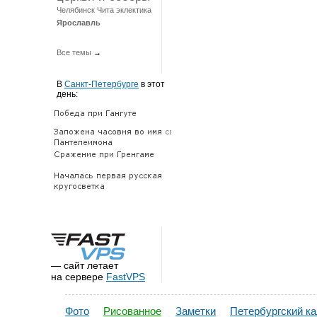
Челябинск
Чита
эклектика
Ярославль
Все темы
→
В
Санкт-Петербурге
в этот
день:
— сайт летает
на сервере
FastVPS
Фото
Рисованное
Заметки
Петербургский к