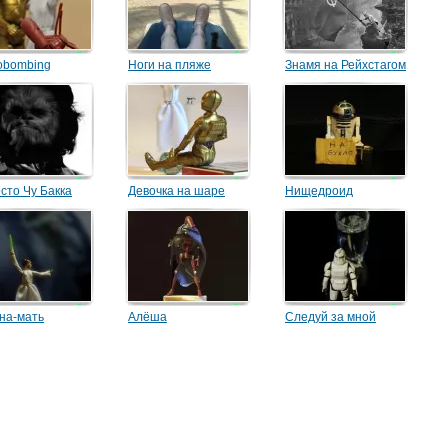
obombing
Ноги на пляже
Знамя на Рейхстагом
сто Чу Бакка
Девочка на шаре
Нищедроид
на-мать
Алёша
Следуй за мной