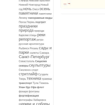
Нева
Невский проспект
... →
Нижний Новгород
Новый
ночь
осень
год
Омск
памятники
памятники
Ленину
панорамные виды
Пенза
Пермь
портрет
праздники
природа
природа
реки
Карелии
птицы
репортаж
ретро
русская архитектура
сады и
Рыбинск
Рязань
парки
салюты
Самара
Санкт-Петербург
Севастополь
Сицилия
скульптуры
скверы
Смоленск
спорт
стритлайф
Суздаль
техника
Тверь
трамваи
транспорт
Тула
Тюмень
Улан-Удэ
Уфа
флот
фонари
фонтаны
фортификация
фотографы
Хабаровск
церкви и соборы