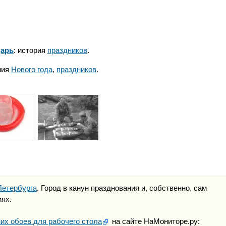
дарь
: история
праздников
.
ния
Нового года
,
праздников
.
Петербурга
. Город в канун празднования и, собственно, сам
ях.
их обоев для рабочего стола
на сайте НаМониторе.ру: