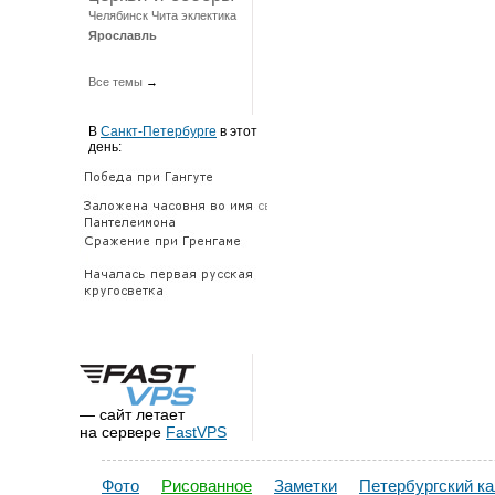
Челябинск
Чита
эклектика
Ярославль
Все темы
→
В
Санкт-Петербурге
в этот
день:
— сайт летает
на сервере
FastVPS
Фото
Рисованное
Заметки
Петербургский к