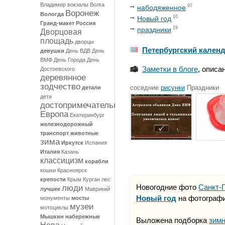
Владимир
вокзалы
Волга
97
набодяженное
Воронеж
Вологда
10
Новый год
Гранд-макет Россия
19
праздники
Дворцовая
площадь
дворцы
Петербургский кален
девушки
День ВДВ
День
ВМФ
День Города
День
Заметки в блоге
, описа
Достоевского
деревянное
зодчество
соседние
рисунки
Праздники
детали
дети
достопримечательности
Европа
Екатеринбург
железнодорожный
транспорт
животные
зима
Иркутск
Испания
Италия
Казань
классицизм
корабли
кошки
Красноярск
крепости
Крым
Курган
лес
Новогодние фото
Санкт-
люди
лучшее
Маврикий
Новый год
на фотографи
монументы
мосты
музеи
мотоциклы
Мышкин
набережные
Выложена подборка
зимн