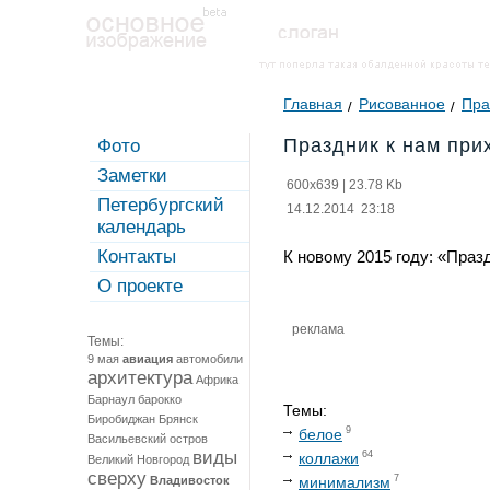
Главная
Рисованное
Пра
Праздник к нам прих
Фото
Заметки
600x639
|
23.78 Kb
Петербургский
14.12.2014 23:18
календарь
Контакты
К новому 2015 году: «Празд
О проекте
реклама
Темы:
9 мая
авиация
автомобили
архитектура
Африка
Барнаул
барокко
Темы:
Биробиджан
Брянск
9
белое
Васильевский остров
виды
64
коллажи
Великий Новгород
сверху
7
Владивосток
минимализм