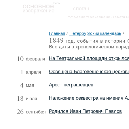
Главная
Петербургский календарь
1849
год, события в истории 
Все даты в хронологическом поряд
10
На Театральной площади открылся
февраля
1
Освящена Благовещенская церков
апреля
4
Арест петрашевцев
мая
18
Наложение секвестра на имения А.
июля
26
Родился Иван Петрович Павлов
сентября