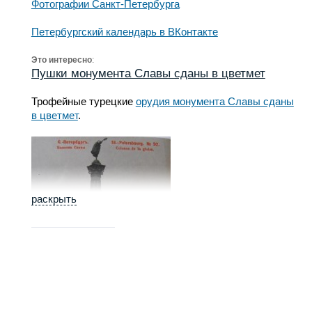
Фотографии Санкт-Петербурга
Петербургский календарь в ВКонтакте
Это интересно
:
Пушки монумента Славы сданы в цветмет
Трофейные турецкие
орудия монумента Славы сданы
в цветмет
.
раскрыть