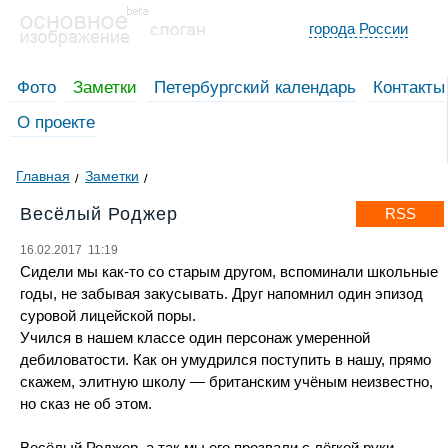
города России
Фото
Заметки
Петербургский календарь
Контакты
О проекте
Главная
Заметки
Весёлый Роджер
RSS
16.02.2017 11:19
Сидели мы как-то со старым другом, вспоминали школьные
годы, не забывая закусывать. Друг напомнил один эпизод
суровой лицейской поры.
Учился в нашем классе один персонаж умеренной
дебиловатости. Как он умудрился поступить в нашу, прямо
скажем, элитную школу — британским учёным неизвестно,
но сказ не об этом.
Весёлый Роджер, а так мы его прозвали с лёгкой руки