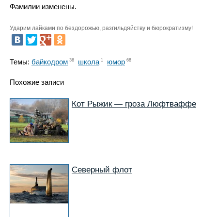
Фамилии изменены.
Ударим лайками по бездорожью, разгильдяйству и бюрократизму!
Темы:
байкодром
36
школа
1
юмор
68
Похожие записи
Кот Рыжик — гроза Люфтваффе
Северный флот