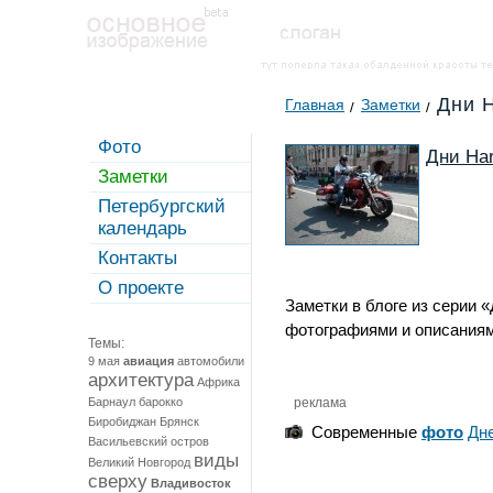
Дни H
Главная
Заметки
Фото
Дни Har
Заметки
Петербургский
календарь
Контакты
О проекте
Заметки в блоге из серии «
фотографиями и описаниям
Темы:
9 мая
авиация
автомобили
архитектура
Африка
Барнаул
барокко
реклама
Биробиджан
Брянск
Современные
фото
Дне
Васильевский остров
виды
Великий Новгород
сверху
Владивосток