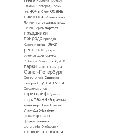
Нева
Невский проспект
Нижний Новгород
Новый
ночь
осень
год
Омск
памятники
памятники
Ленину
панорамные виды
Пенза
Пермь
портрет
праздники
природа
природа
реки
Карелии
птицы
репортаж
ретро
русская архитектура
сады и
Рыбинск
Рязань
парки
салюты
Самара
Санкт-Петербург
Севастополь
Сицилия
скульптуры
скверы
Смоленск
спорт
стритлайф
Суздаль
техника
Тверь
трамваи
транспорт
Тула
Тюмень
Улан-Удэ
Уфа
флот
фонари
фонтаны
фортификация
фотографы
Хабаровск
церкви и соборы