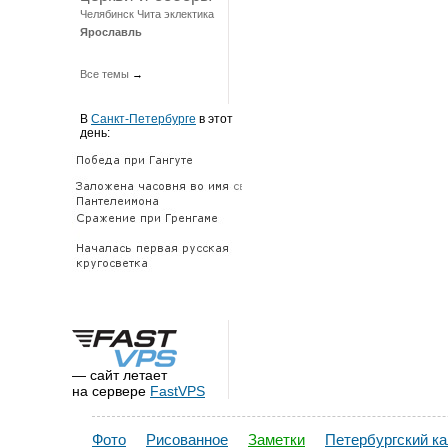
Челябинск
Чита
эклектика
Ярославль
Все темы
→
В
Санкт-Петербурге
в этот
день:
— сайт летает
на сервере
FastVPS
Фото
Рисованное
Заметки
Петербургский к