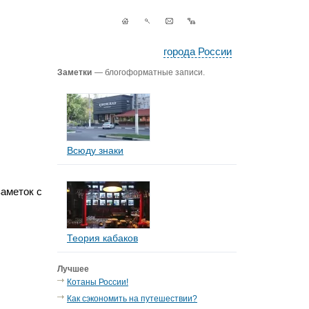
города России
Заметки
— блогоформатные записи.
Всюду знаки
заметок с
Теория кабаков
Лучшее
Котаны России!
Как сэкономить на путешествии?