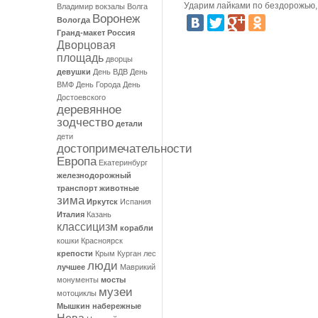
Ударим лайками по бездорожью, 
Владимир
вокзалы
Волга
Воронеж
Вологда
Гранд-макет Россия
Дворцовая
площадь
дворцы
девушки
День ВДВ
День
ВМФ
День Города
День
Достоевского
деревянное
зодчество
детали
дети
достопримечательности
Европа
Екатеринбург
железнодорожный
транспорт
животные
зима
Иркутск
Испания
Италия
Казань
классицизм
корабли
кошки
Красноярск
крепости
Крым
Курган
лес
люди
лучшее
Маврикий
монументы
мосты
музеи
мотоциклы
Мышкин
набережные