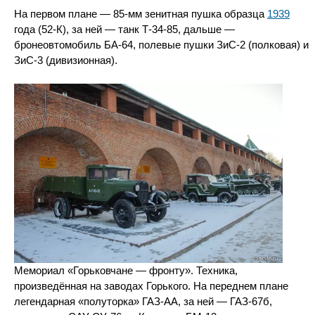
На первом плане — 85-мм зенитная пушка образца
1939
года (52-К), за ней — танк Т-34-85, дальше —
бронеовтомобиль БА-64, полевые пушки ЗиС-2 (полковая) и
ЗиС-3 (дивизионная).
Мемориал «Горьковчане — фронту». Техника,
произведённая на заводах Горького. На переднем плане
легендарная «полуторка» ГАЗ-АА, за ней — ГАЗ-67б,