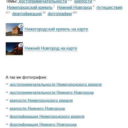
Темы:
достопримечательности
крепости
Нижегородский кремль
1
Нижний Новгород
4
путешествия
317
фортификация
38
фотографии
485
Нижегородский кремль на карте
Нижний Новгород на карте
А так же фотографии:
достопримечательности Нижегородского кремля
достопримечательности Нижнего Новгорода
крепости Нижегородского кремля
крепости Нижнего Новгорода
фортификация Нижегородского кремля
фортификация Нижнего Новгорода