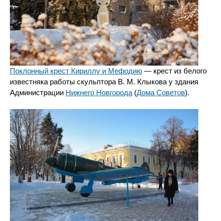
Поклонный крест Кириллу и Мефодию
— крест из белого
известняка работы скульптора В. М. Клыкова у здания
Администрации
Нижнего Новгорода
(
Дома Советов
).