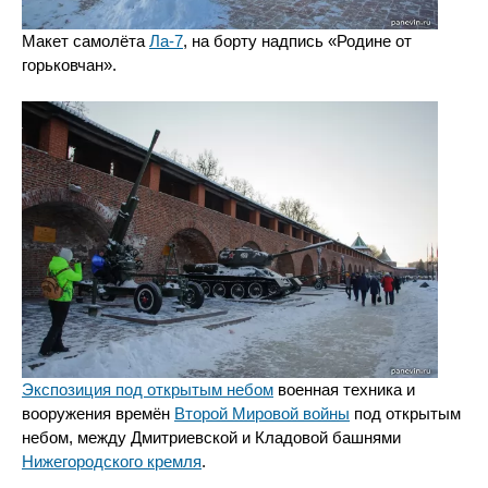
Макет самолёта
Ла-7
, на борту надпись «Родине от
горьковчан».
Экспозиция под открытым небом
военная техника и
вооружения времён
Второй Мировой войны
под открытым
небом, между Дмитриевской и Кладовой башнями
Нижегородского кремля
.