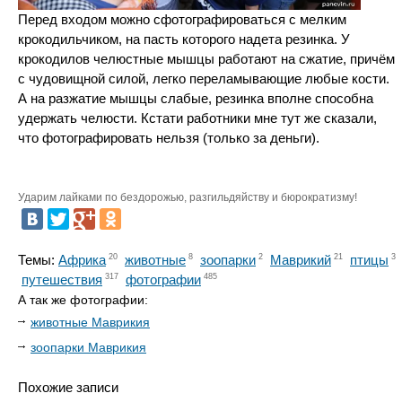
Перед входом можно сфотографироваться с мелким
крокодильчиком, на пасть которого надета резинка. У
крокодилов челюстные мышцы работают на сжатие, причём
с чудовищной силой, легко переламывающие любые кости.
А на разжатие мышцы слабые, резинка вполне способна
удержать челюсти. Кстати работники мне тут же сказали,
что фотографировать нельзя (только за деньги).
Ударим лайками по бездорожью, разгильдяйству и бюрократизму!
Темы:
Африка
20
животные
8
зоопарки
2
Маврикий
21
птицы
3
путешествия
317
фотографии
485
А так же фотографии:
животные Маврикия
зоопарки Маврикия
Похожие записи