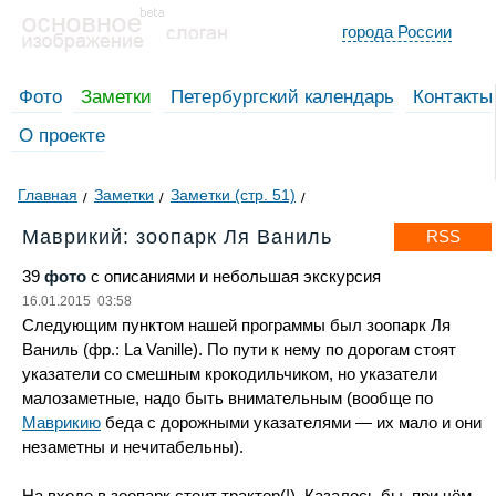
города России
Фото
Заметки
Петербургский календарь
Контакты
О проекте
Главная
Заметки
Заметки (стр. 51)
Маврикий: зоопарк Ля Ваниль
RSS
39
фото
с описаниями и небольшая экскурсия
16.01.2015 03:58
Следующим пунктом нашей программы был зоопарк Ля
Ваниль (фр.: La Vanille). По пути к нему по дорогам стоят
указатели со смешным крокодильчиком, но указатели
малозаметные, надо быть внимательным (вообще по
Маврикию
беда с дорожными указателями — их мало и они
незаметны и нечитабельны).
На входе в зоопарк стоит трактор(!). Казалось бы, при чём