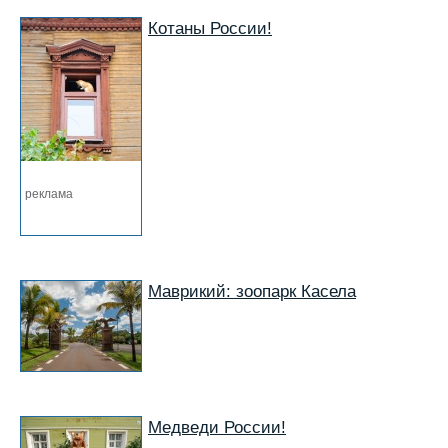
Котаны России!
реклама
Маврикий: зоопарк Касела
Медведи России!