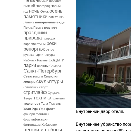
Нева
Невский проспект
Нижний Новгород
Новый
ночь
осень
год
Омск
памятники
памятники
Ленину
панорамные виды
Пенза
Пермь
портрет
праздники
природа
природа
реки
Карелии
птицы
репортаж
ретро
русская архитектура
сады и
Рыбинск
Рязань
парки
салюты
Самара
Санкт-Петербург
Севастополь
Сицилия
скульптуры
скверы
Смоленск
спорт
стритлайф
Суздаль
техника
Тверь
трамваи
транспорт
Тула
Тюмень
Улан-Удэ
Уфа
флот
Внутренний двор отеля.
фонари
фонтаны
фортификация
Внутреннее убранство пораз
фотографы
Хабаровск
церкви и соборы
туалет, кондиционер(!!!), 