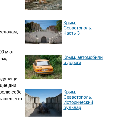
Крым,
Севастополь.
мелочам,
Часть 3
00 м от
Крым, автомобили
саж,
и дороги
бодунищи
ющие дни
Крым,
зволю себе
Севастополь.
 нашёл, что
Исторический
бульвар