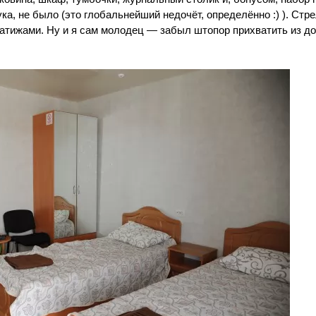
ка, не было (это глобальнейший недочёт, определённо :) ). Стр
сатижами. Ну и я сам молодец — забыл штопор прихватить из до