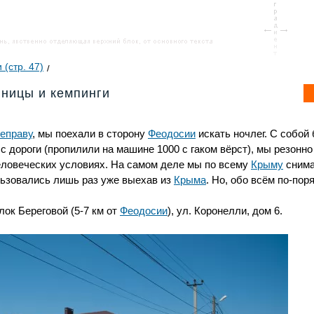
 (стр. 47)
иницы и кемпинги
еправу
, мы поехали в сторону
Феодосии
искать ночлег. С собой
в с дороги (пропилили на машине 1000 с гаком вёрст), мы резонн
человеческих условиях. На самом деле мы по всему
Крыму
снима
льзовались лишь раз уже выехав из
Крыма
. Но, обо всём по-поря
ок Береговой (5-7 км от
Феодосии
), ул. Коронелли, дом 6.