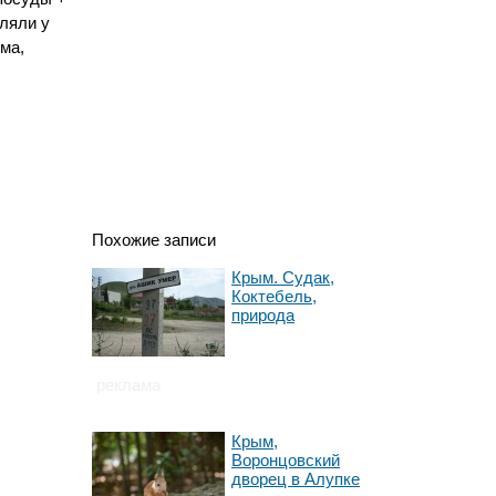
еляли у
ма,
Похожие записи
Крым. Судак,
Коктебель,
природа
реклама
Крым,
Воронцовский
дворец в Алупке