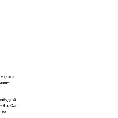
м (хотя
мпен-
побудкой
 «Это Сан-
чер