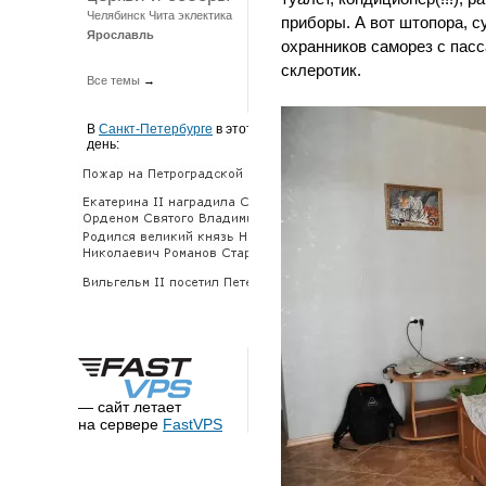
Челябинск
Чита
эклектика
приборы. А вот штопора, су
Ярославль
охранников саморез с пас
склеротик.
Все темы
→
В
Санкт-Петербурге
в этот
день:
— сайт летает
на сервере
FastVPS