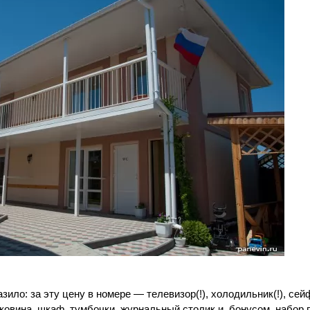
ило: за эту цену в номере — телевизор(!), холодильник(!), сейф(
раковина, шкаф, тумбочки, журнальный столик и, бонусом, набор