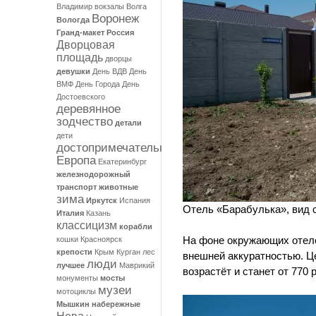
Владимир
вокзалы
Волга
Воронеж
Вологда
Гранд-макет Россия
Дворцовая
площадь
дворцы
девушки
День ВДВ
День
ВМФ
День Города
День
Достоевского
деревянное
зодчество
детали
дети
достопримечательности
Европа
Екатеринбург
железнодорожный
транспорт
животные
зима
Иркутск
Испания
Отель «Барабулька», вид 
Италия
Казань
классицизм
корабли
На фоне окружающих отелей
кошки
Красноярск
крепости
Крым
Курган
лес
внешней аккуратностью. Це
люди
лучшее
Маврикий
возрастёт и станет от 770 
монументы
мосты
музеи
мотоциклы
Мышкин
набережные