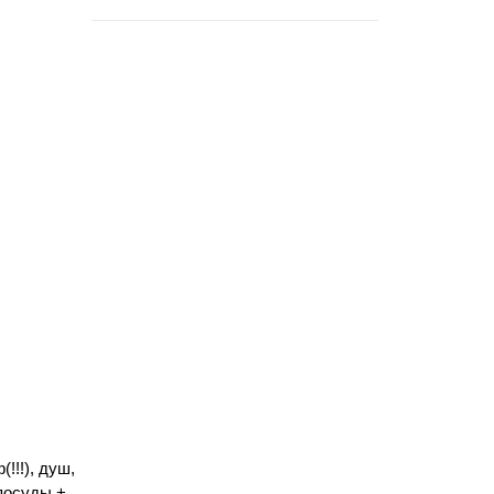
!!!), душ,
 посуды +