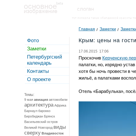
Главная
Заметки
Заметки
Крым: цены на гост
Фото
Заметки
17.06.2015 17:06
Петербургский
Проскочив
Керченскую пер
календарь
палатки, но, изрядно уста
Контакты
хотя бы ночь провести в 
жильё, а палатками воспо
О проекте
Отель «Барабулька», посёл
Темы:
9 мая
авиация
автомобили
архитектура
Африка
Барнаул
барокко
Биробиджан
Брянск
Васильевский остров
виды
Великий Новгород
сверху
Владивосток