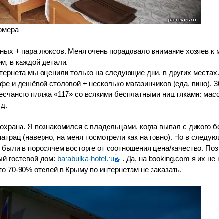
омера
стных + пара люксов. Меня очень порадовало внимание хозяев к 
м, в каждой детали.
нтернета мы оценили только на следующие дни, в других местах.
фе и дешёвой столовой + несколько магазинчиков (еда, вино). 3
песчаного пляжа «117» со всякими бесплатными ништяками: мас
.д.
охрана. Я познакомился с владельцами, когда выпал с дикого 
матрац (наверно, на меня посмотрели как на говно). Но в следу
 были в поросячем восторге от соотношения цена/качество. По
й гостевой дом:
barabulka-hotel.ru
. Да, на booking.com я их не
то 70-90% отелей в Крыму по интернетам не заказать.