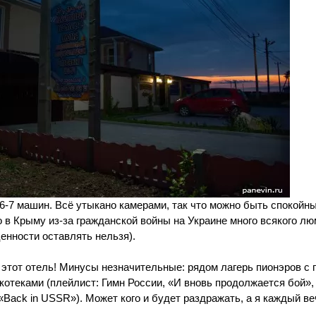
6-7 машин. Всё утыкано камерами, так что можно быть спокойны
 в Крыму из-за гражданской войны на Украине много всякого лю
енности оставлять нельзя).
этот отель! Минусы незначительные: рядом лагерь пионэров с 
искотеками (плейлист: Гимн России, «И вновь продолжается бой»,
«Back in USSR»). Может кого и будет раздражать, а я каждый ве