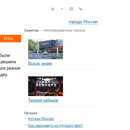
города России
Заметки
— блогоформатные записи.
RSS
 были
о решили
Всюду знаки
ли разное
дку.
Теория кабаков
Лучшее
Котаны России!
Как сэкономить на путешествии?