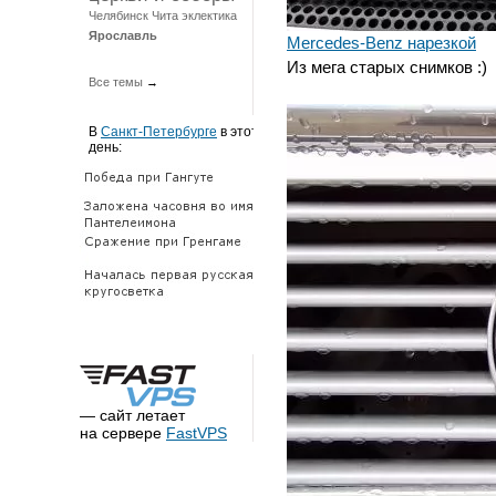
Челябинск
Чита
эклектика
Ярославль
Mercedes-Benz нарезкой
Из мега старых снимков :)
Все темы
→
В
Санкт-Петербурге
в этот
день:
— сайт летает
на сервере
FastVPS