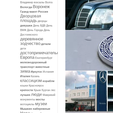
Владимир
вокзалы
Волга
Воронеж
Вологда
Гранд-макет Россия
Дворцовая
площадь
дворцы
девушки
День ВДВ
День
ВМФ
День Города
День
Достоевского
деревянное
зодчество
детали
дети
достопримечательности
Европа
Екатеринбург
железнодорожный
транспорт
животные
зима
Иркутск
Испания
Италия
Казань
классицизм
корабли
кошки
Красноярск
крепости
Крым
Курган
лес
люди
лучшее
Маврикий
монументы
мосты
музеи
мотоциклы
Мышкин
набережные