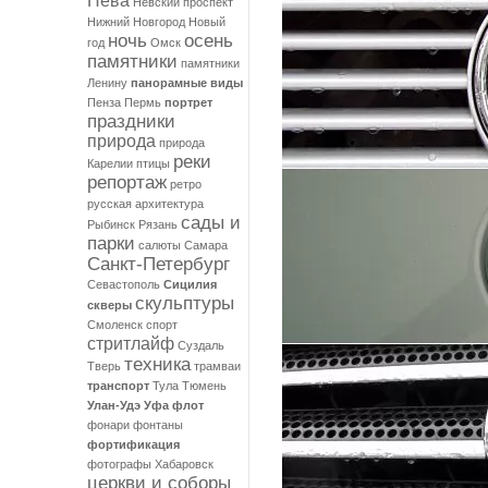
Нева
Невский проспект
Нижний Новгород
Новый
ночь
осень
год
Омск
памятники
памятники
Ленину
панорамные виды
Пенза
Пермь
портрет
праздники
природа
природа
реки
Карелии
птицы
репортаж
ретро
русская архитектура
сады и
Рыбинск
Рязань
парки
салюты
Самара
Санкт-Петербург
Севастополь
Сицилия
скульптуры
скверы
Смоленск
спорт
стритлайф
Суздаль
техника
Тверь
трамваи
транспорт
Тула
Тюмень
Улан-Удэ
Уфа
флот
фонари
фонтаны
фортификация
фотографы
Хабаровск
церкви и соборы