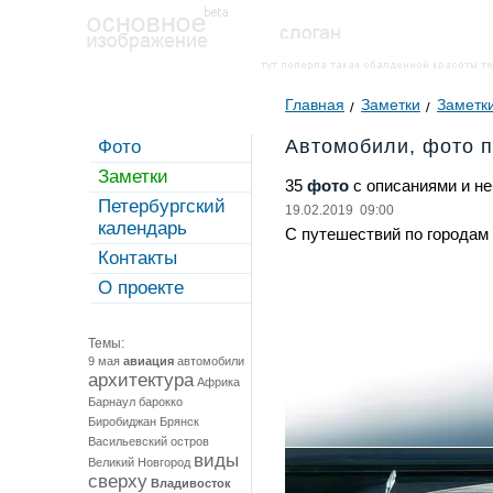
Главная
Заметки
Заметки
Автомобили, фото п
Фото
Заметки
35
фото
с описаниями и н
Петербургский
19.02.2019 09:00
календарь
С путешествий по городам
Контакты
О проекте
Темы:
9 мая
авиация
автомобили
архитектура
Африка
Барнаул
барокко
Биробиджан
Брянск
Васильевский остров
виды
Великий Новгород
сверху
Владивосток