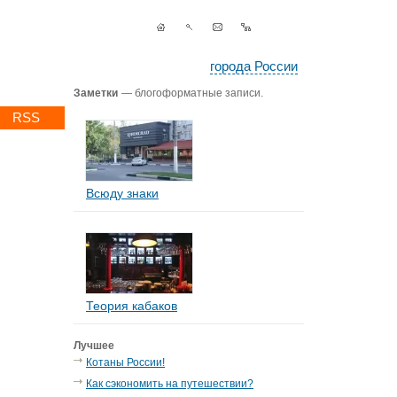
города России
Заметки
— блогоформатные записи.
RSS
Всюду знаки
Теория кабаков
Лучшее
Котаны России!
Как сэкономить на путешествии?